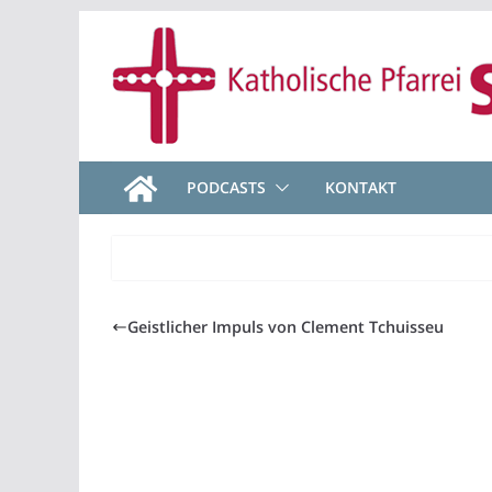
Zum
Inhalt
springen
PODCASTS
KONTAKT
Geistlicher Impuls von Clement Tchuisseu