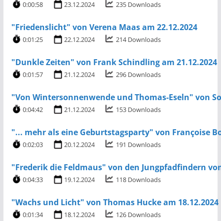
0:00:58
23.12.2024
235 Downloads
"Friedenslicht" von Verena Maas am 22.12.2024
0:01:25
22.12.2024
214 Downloads
"Dunkle Zeiten" von Frank Schindling am 21.12.2024
0:01:57
21.12.2024
296 Downloads
"Von Wintersonnenwende und Thomas-Eseln" von Son
0:04:42
21.12.2024
153 Downloads
"... mehr als eine Geburtstagsparty" von Françoise B
0:02:03
20.12.2024
191 Downloads
"Frederik die Feldmaus" von den Jungpfadfindern v
0:04:33
19.12.2024
118 Downloads
"Wachs und Licht" von Thomas Hucke am 18.12.2024
0:01:34
18.12.2024
126 Downloads