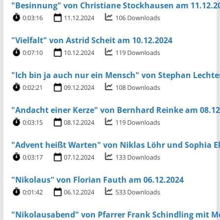
"Besinnung" von Christiane Stockhausen am 11.12.2
0:03:16
11.12.2024
106 Downloads
"Vielfalt" von Astrid Scheit am 10.12.2024
0:07:10
10.12.2024
119 Downloads
"Ich bin ja auch nur ein Mensch" von Stephan Lech
0:02:21
09.12.2024
108 Downloads
"Andacht einer Kerze" von Bernhard Reinke am 08.12
0:03:15
08.12.2024
119 Downloads
"Advent heißt Warten" von Niklas Löhr und Sophia E
0:03:17
07.12.2024
133 Downloads
"Nikolaus" von Florian Fauth am 06.12.2024
0:01:42
06.12.2024
533 Downloads
"Nikolausabend" von Pfarrer Frank Schindling mit