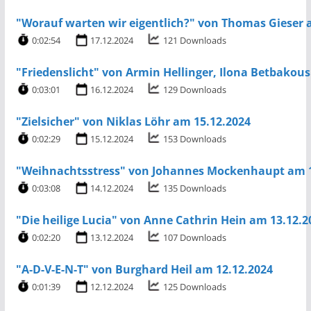
"Worauf warten wir eigentlich?" von Thomas Gieser 
0:02:54
17.12.2024
121 Downloads
"Friedenslicht" von Armin Hellinger, Ilona Betbakou
0:03:01
16.12.2024
129 Downloads
"Zielsicher" von Niklas Löhr am 15.12.2024
0:02:29
15.12.2024
153 Downloads
"Weihnachtsstress" von Johannes Mockenhaupt am 1
0:03:08
14.12.2024
135 Downloads
"Die heilige Lucia" von Anne Cathrin Hein am 13.12.2
0:02:20
13.12.2024
107 Downloads
"A-D-V-E-N-T" von Burghard Heil am 12.12.2024
0:01:39
12.12.2024
125 Downloads