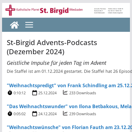
Zum
Inhalt
springen
St-Birgid Advents-Podcasts
(Dezember 2024)
Geistliche Impulse für jeden Tag im Advent
Die Staffel ist am 01.12.2024 gestartet. Die Staffel hat 26 Episo
"Weihnachtspredigt" von Frank Schindling am 25.12.
0:10:12
25.12.2024
233 Downloads
"Das Weihnachtswunder" von Ilona Betbakous, Melan
0:05:02
24.12.2024
239 Downloads
"Weihnachtswünsche" von Florian Fauth am 23.12.2