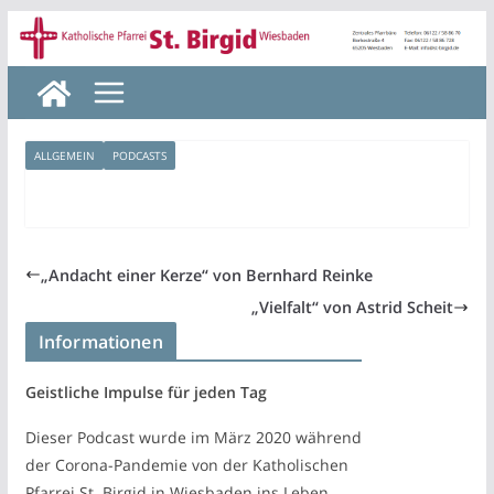
Zum
Inhalt
springen
ALLGEMEIN
PODCASTS
„Andacht einer Kerze“ von Bernhard Reinke
„Vielfalt“ von Astrid Scheit
Informationen
Geistliche Impulse für jeden Tag
Dieser Podcast wurde im März 2020 während
der Corona-Pandemie von der Katholischen
Pfarrei St. Birgid in Wiesbaden ins Leben