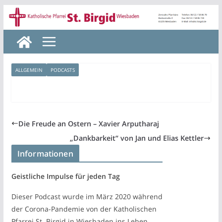
Zum
Inhalt
springen
ALLGEMEIN
PODCASTS
Die Freude an Ostern – Xavier Arputharaj
„Dankbarkeit“ von Jan und Elias Kettler
Informationen
Geistliche Impulse für jeden Tag
Dieser Podcast wurde im März 2020 während
der Corona-Pandemie von der Katholischen
Pfarrei St. Birgid in Wiesbaden ins Leben